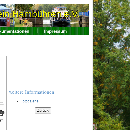
ein Hambühr
e
n e.V.
kumentationen
Impressum
weitere Informationen
Fotogalerie